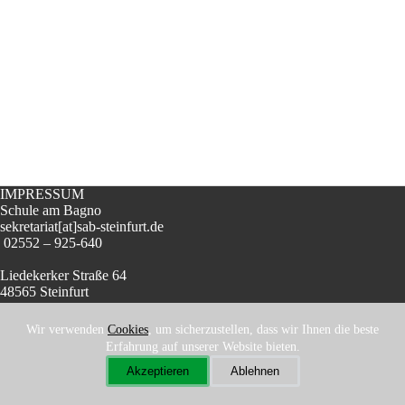
IMPRESSUM
Schule am Bagno
sekretariat[at]sab-steinfurt.de
‭ 02552 – 925-640
Liedekerker Straße 64
48565 Steinfurt
Wir verwenden
Cookies
, um sicherzustellen, dass wir Ihnen die beste
Erfahrung auf unserer Website bieten.
Akzeptieren
Ablehnen
Copyright © 2026 – WordPress & Blocksy –
Datenschutz
-
Cookies