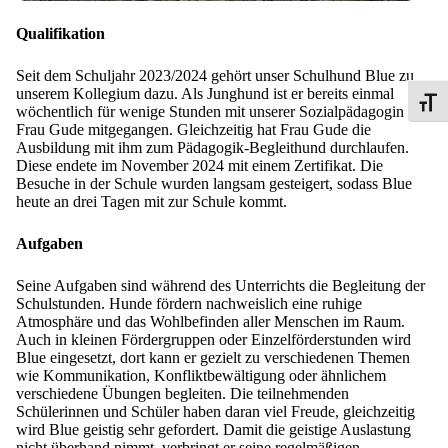
Qualifikation
Seit dem Schuljahr 2023/2024 gehört unser Schulhund Blue zu
unserem Kollegium dazu. Als Junghund ist er bereits einmal
Schrif
wöchentlich für wenige Stunden mit unserer Sozialpädagogin
Frau Gude mitgegangen. Gleichzeitig hat Frau Gude die
Ausbildung mit ihm zum Pädagogik-Begleithund durchlaufen.
Diese endete im November 2024 mit einem Zertifikat. Die
Besuche in der Schule wurden langsam gesteigert, sodass Blue
heute an drei Tagen mit zur Schule kommt.
Aufgaben
Seine Aufgaben sind während des Unterrichts die Begleitung der
Schulstunden. Hunde fördern nachweislich eine ruhige
Atmosphäre und das Wohlbefinden aller Menschen im Raum.
Auch in kleinen Fördergruppen oder Einzelförderstunden wird
Blue eingesetzt, dort kann er gezielt zu verschiedenen Themen
wie Kommunikation, Konfliktbewältigung oder ähnlichem
verschiedene Übungen begleiten. Die teilnehmenden
Schülerinnen und Schüler haben daran viel Freude, gleichzeitig
wird Blue geistig sehr gefordert. Damit die geistige Auslastung
nicht überhand nimmt, verbringt er seine regelmäßigen