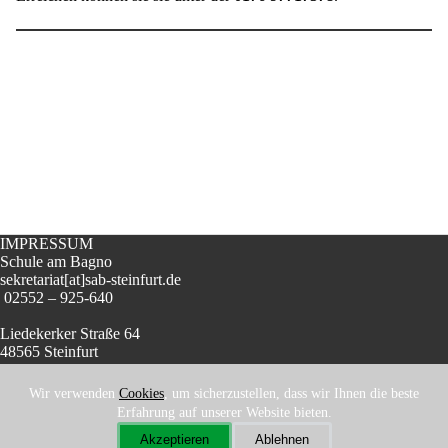
IMPRESSUM
Schule am Bagno
sekretariat[at]sab-steinfurt.de
‭ 02552 – 925-640
Liedekerker Straße 64
48565 Steinfurt
Wir verwenden
Cookies
, um sicherzustellen, dass wir Ihnen die beste
Erfahrung auf unserer Website bieten.
Akzeptieren
Ablehnen